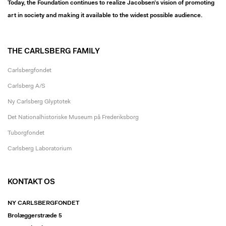
Today, the Foundation continues to realize Jacobsen’s vision of promoting
art in society and making it available to the widest possible audience.
THE CARLSBERG FAMILY
Carlsbergfondet
Carlsberg A/S
Ny Carlsberg Glyptotek
Det Nationalhistoriske Museum på Frederiksborg
Tuborgfondet
Carlsberg Laboratorium
KONTAKT OS
NY CARLSBERGFONDET
Brolæggerstræde 5