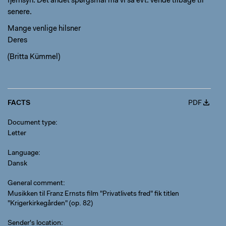
fjernsyn. Det andet spørgsmål må vi så evt. vende tilbage til
senere.
Mange venlige hilsner
Deres
(Britta Kümmel)
FACTS
PDF
Document type
Letter
Language
Dansk
General comment
Musikken til Franz Ernsts film "Privatlivets fred" fik titlen
"Krigerkirkegården" (op. 82)
Sender's location