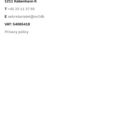
1211 København K
T
+45 33 11 37 65
E
sekretariatet@ncf.dk
VAT: 54065418
Privacy policy