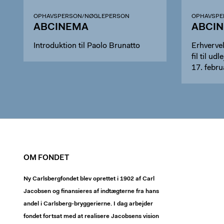
OPHAVSPERSON/NØGLEPERSON
OPHAVSPE
ABCINEMA
ABCI
Introduktion til Paolo Brunatto
Erhvervel
fil til ud
17. febr
OM FONDET
Ny Carlsbergfondet blev oprettet i 1902 af Carl
Jacobsen og finansieres af indtægterne fra hans
andel i Carlsberg-bryggerierne. I dag arbejder
fondet fortsat med at realisere Jacobsens vision