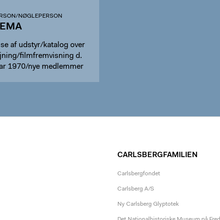
RSON/NØGLEPERSON
NEMA
se af udstyr/katalog over
lejning/filmfremvisning d.
uar 1970/nye medlemmer
CARLSBERGFAMILIEN
Carlsbergfondet
Carlsberg A/S
Ny Carlsberg Glyptotek
Det Nationalhistoriske Museum på Fre