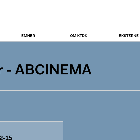
EMNER
OM KTDK
EKSTERNE
r - ABCINEMA
2-15