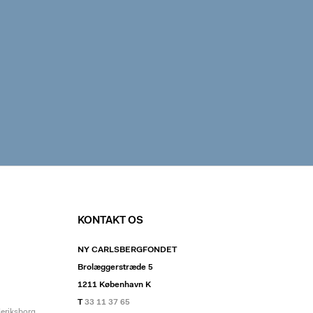
KONTAKT OS
NY CARLSBERGFONDET
Brolæggerstræde 5
1211 København K
T
33 11 37 65
deriksborg