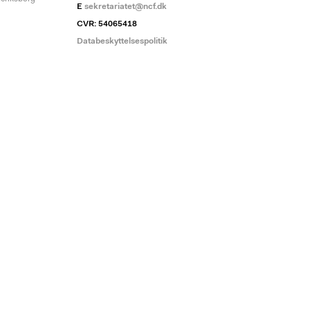
E
sekretariatet@ncf.dk
CVR: 54065418
Databeskyttelsespolitik