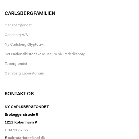
CARLSBERGFAMILIEN
Carlsbergfondet
Carlsberg A/S
Ny Carlsberg Glyptotek
Det Nationalhistoriske Museum på Frederiksborg
Tuborgfondet
Carlsberg Laboratorium
KONTAKT OS
NY CARLSBERGFONDET
Brolæggerstræde 5
1211 København K
T
33 11 37 65
E
sekretariatet@ncf.dk