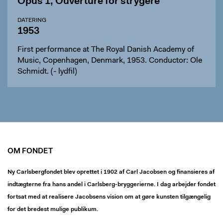
Opus 1, Ouverture for strygere
DATERING
1953
First performance at The Royal Danish Academy of
Music, Copenhagen, Denmark, 1953. Conductor: Ole
Schmidt. (- lydfil)
OM FONDET
Ny Carlsbergfondet blev oprettet i 1902 af Carl Jacobsen og finansieres af
indtægterne fra hans andel i Carlsberg-bryggerierne. I dag arbejder fondet
fortsat med at realisere Jacobsens vision om at gøre kunsten tilgængelig
for det bredest mulige publikum.