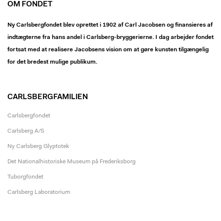
OM FONDET
Ny Carlsbergfondet blev oprettet i 1902 af Carl Jacobsen og finansieres af
indtægterne fra hans andel i Carlsberg-bryggerierne. I dag arbejder fondet
fortsat med at realisere Jacobsens vision om at gøre kunsten tilgængelig
for det bredest mulige publikum.
CARLSBERGFAMILIEN
Carlsbergfondet
Carlsberg A/S
Ny Carlsberg Glyptotek
Det Nationalhistoriske Museum på Frederiksborg
Tuborgfondet
Carlsberg Laboratorium