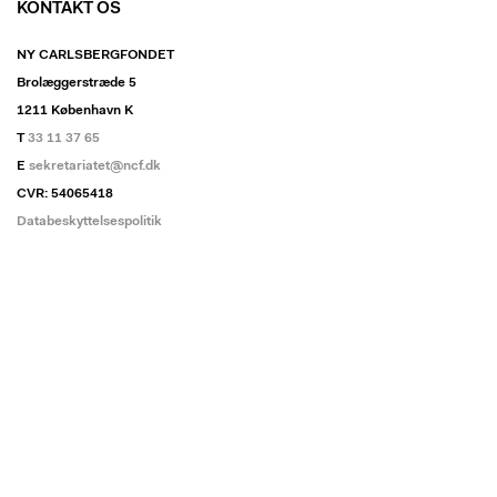
KONTAKT OS
NY CARLSBERGFONDET
Brolæggerstræde 5
1211 København K
T
33 11 37 65
E
sekretariatet@ncf.dk
CVR: 54065418
Databeskyttelsespolitik