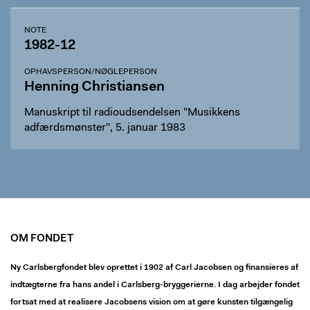
NOTE
1982-12
OPHAVSPERSON/NØGLEPERSON
Henning Christiansen
Manuskript til radioudsendelsen "Musikkens
adfærdsmønster", 5. januar 1983
OM FONDET
Ny Carlsbergfondet blev oprettet i 1902 af Carl Jacobsen og finansieres af
indtægterne fra hans andel i Carlsberg-bryggerierne. I dag arbejder fondet
fortsat med at realisere Jacobsens vision om at gøre kunsten tilgængelig