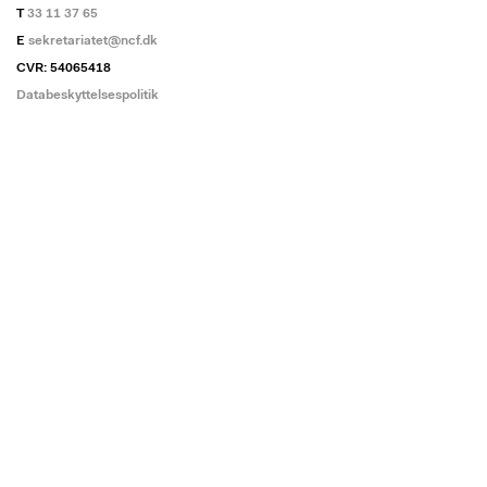
T
33 11 37 65
E
sekretariatet@ncf.dk
CVR: 54065418
Databeskyttelsespolitik