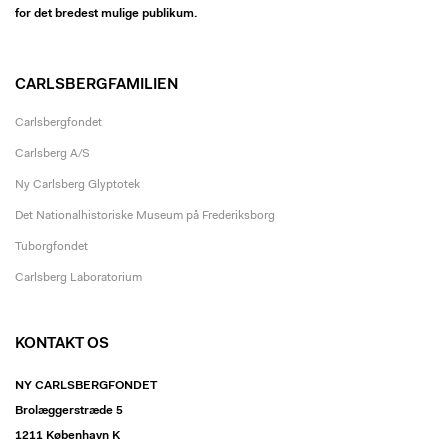
for det bredest mulige publikum.
CARLSBERGFAMILIEN
Carlsbergfondet
Carlsberg A/S
Ny Carlsberg Glyptotek
Det Nationalhistoriske Museum på Frederiksborg
Tuborgfondet
Carlsberg Laboratorium
KONTAKT OS
NY CARLSBERGFONDET
Brolæggerstræde 5
1211 København K